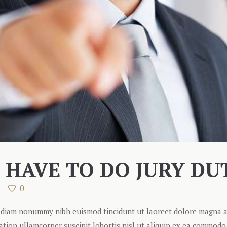
 HAVE TO DO JURY DU
0
ed diam nonummy nibh euismod tincidunt ut laoreet dolore magna 
tation ullamcorper suscipit lobortis nisl ut aliquip ex ea commod