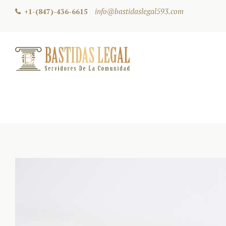
info@bastidaslegal593.com
+1-(847)-436-6615