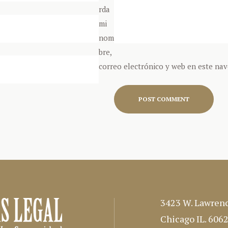
rda
mi
nom
bre,
correo electrónico y web en este na
3423 W. Lawrenc
Chicago IL. 606