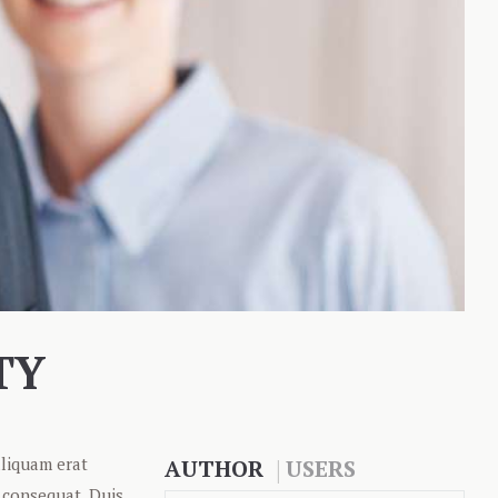
TY
aliquam erat
AUTHOR
USERS
o consequat. Duis