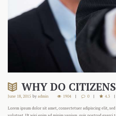
WHY DO CITIZENS
June 18, 2015
by
admin
1904
0
4.3
Lorem ipsum dolor sit amet, consectetuer adipiscing elit, s
volutpat. Ut wisi enim ad minim veniam, quis nostrud exerci 