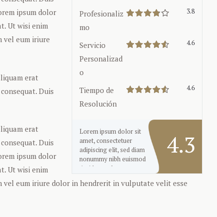
3.8
.Lorem ipsum dolor
Profesionaliz
t. Ut wisi enim
mo
 vel eum iriure
4.6
Servicio
Personalizad
o
aliquam erat
4.6
Tiempo de
o consequat. Duis
Resolución
aliquam erat
Lorem ipsum dolor sit
4.3
amet, consectetuer
o consequat. Duis
adipiscing elit, sed diam
.Lorem ipsum dolor
nonummy nibh euismod
tincidunt ut laoreet
t. Ut wisi enim
dolore magna aliquam
vel eum iriure dolor in hendrerit in vulputate velit esse
erat volutpat. Ut wisi
enim ad minim veniam,
quis nostrud exerci tation
ullamcorper suscipit