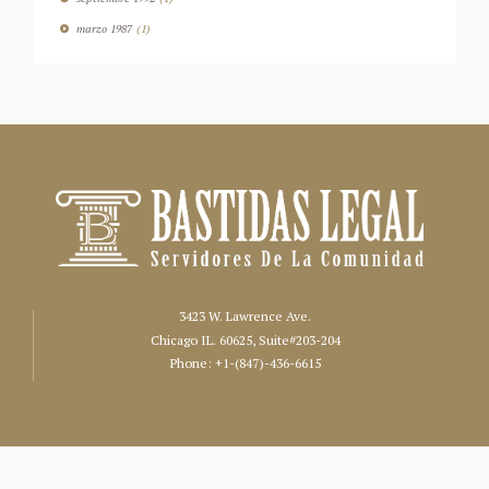
marzo
1987
(1)
3423 W. Lawrence Ave.
Chicago IL. 60625, Suite#203-204
Phone:
+1-(847)-436-6615