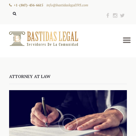
+1-(847)-436-6615
info@bastidaslegal593.com
ATTORNEY AT LAW