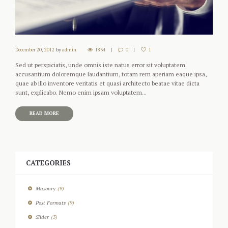
December 20, 2012
by
admin
1854
0
1
Sed ut perspiciatis, unde omnis iste natus error sit voluptatem
accusantium doloremque laudantium, totam rem aperiam eaque ipsa,
quae ab illo inventore veritatis et quasi architecto beatae vitae dicta
sunt, explicabo. Nemo enim ipsam voluptatem...
READ MORE
CATEGORIES
Masonry
(9)
Post Formats
(9)
Slider
(3)